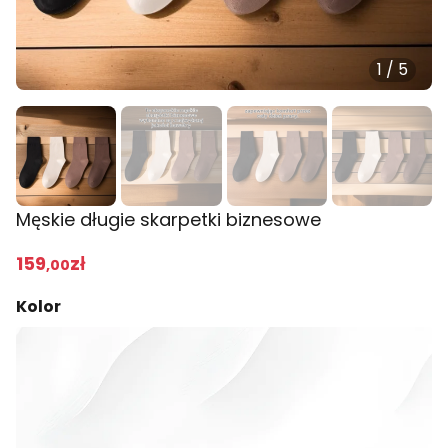
1
/
5
Męskie długie skarpetki biznesowe
159
zł
,00
Kolor